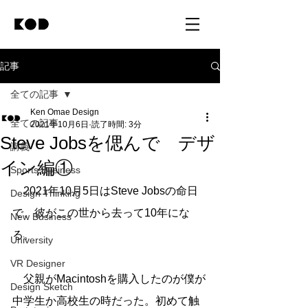
記事
全ての記事
Ken Omae Design
全ての記事
2021年10月6日
読了時間: 3分
Steve Jobsを偲んで デザ
講義
イン編①
Sports Business
　2021年10月5日はSteve Jobsの命日
Design Thinking
で、彼がこの世から去って10年にな
New Business
る。
University
VR Designer
　父親がMacintoshを購入したのが僕が
Design Sketch
中学生か高校生の時だった。初めて触