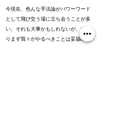
今現在、色んな手法論がパワーワード
として飛び交う場に立ち会うことが多
い。それも大事かもしれないが、やは
りまず我々がやるべきことは妥協のな
い創造活動と、それを世に出す努力だ
と思う。そのことを初代Machintoshを
見るたびに思い出し、改めるのであ
る。
--------------------------
　Ken Omae Designが実施するデザイ
ンシンキングのレクチャーは、企業で