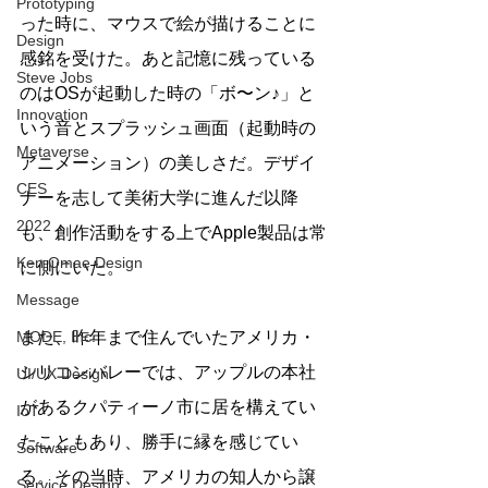
Prototyping
った時に、マウスで絵が描けることに
Design
感銘を受けた。あと記憶に残っている
Steve Jobs
のはOSが起動した時の「ボ〜ン♪」と
Innovation
いう音とスプラッシュ画面（起動時の
Metaverse
アニメーション）の美しさだ。デザイ
CES
ナーを志して美術大学に進んだ以降
2022
も、創作活動をする上でApple製品は常
Ken Omae Design
に側にいた。
Message
MODE, Inc.
また、昨年まで住んでいたアメリカ・
シリコンバレーでは、アップルの本社
UI/UX Design
があるクパティーノ市に居を構えてい
IoT
たこともあり、勝手に縁を感じてい
Software
る。その当時、アメリカの知人から譲
Service Design