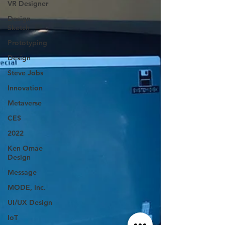
VR Designer
Design
Sketch
Prototyping
Design
Steve Jobs
Innovation
Metaverse
CES
2022
Ken Omae
Design
Message
MODE, Inc.
UI/UX Design
IoT