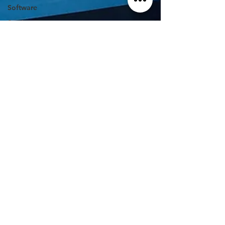
Software
Service
Design
SXSW
Exhibition