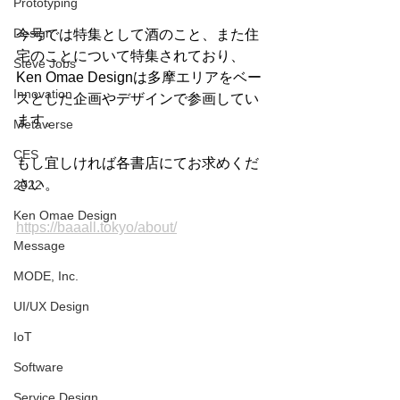
Prototyping
Design
今号では特集として酒のこと、また住
宅のことについて特集されており、
Steve Jobs
Ken Omae Designは多摩エリアをベー
Innovation
スとした企画やデザインで参画してい
ます。
Metaverse
CES
もし宜しければ各書店にてお求めくだ
さい。
2022
Ken Omae Design
https://baaall.tokyo/about/
Message
MODE, Inc.
UI/UX Design
IoT
Software
Service Design