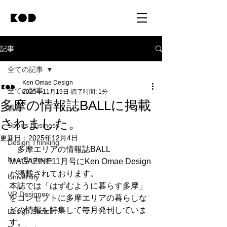
記事
全ての記事
Ken Omae Design
全ての記事
2025年11月19日
読了時間: 1分
多摩の情報誌BALLに掲載
講義
されました。
Sports Business
更新日：
2025年12月4日
Design Thinking
　多摩エリアの情報誌BALL 
New Business
MAGAZINE11月号にKen Omae Design
が掲載されております。
University
本誌では「はずむように暮らす多摩」
VR Designer
をコンセプトに多摩エリアの暮らしな
どの情報を特集して毎月発刊していま
Design Sketch
す。